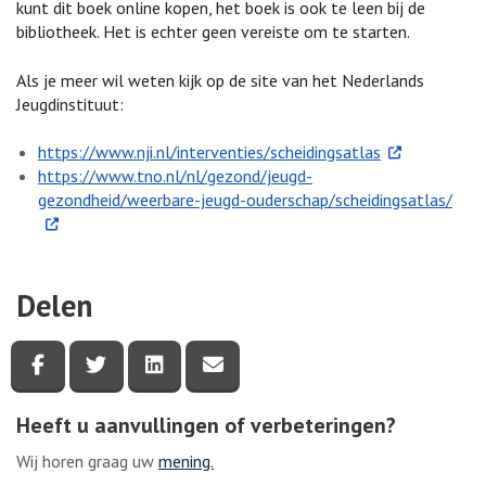
kunt dit boek online kopen, het boek is ook te leen bij de
bibliotheek. Het is echter geen vereiste om te starten.
Als je meer wil weten kijk op de site van het Nederlands
Jeugdinstituut:
. Externe link
https://www.nji.nl/interventies/scheidingsatlas
https://www.tno.nl/nl/gezond/jeugd-
. Ext
gezondheid/weerbare-jeugd-ouderschap/scheidingsatlas/
Delen
Deel deze pagina via Facebook
Deel deze pagina via Twitter
Deel deze pagina via LinkedIn
Deel deze pagina via e-mail
Heeft u aanvullingen of verbeteringen?
Wij horen graag uw
mening.