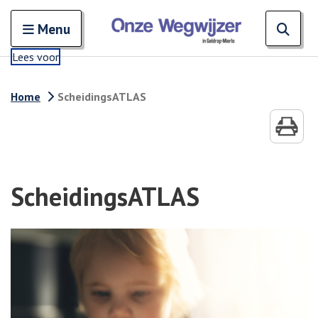
Zoeken
Open en sluit het
Open
Zoe
Menu
Lees voor
Home
ScheidingsATLAS
ScheidingsATLAS