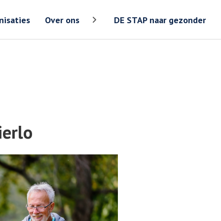
Zoeken
Zoeken 
nisaties
Over ons
DE STAP naar gezonder
Toon meer menu items van 'Over ons
ierlo