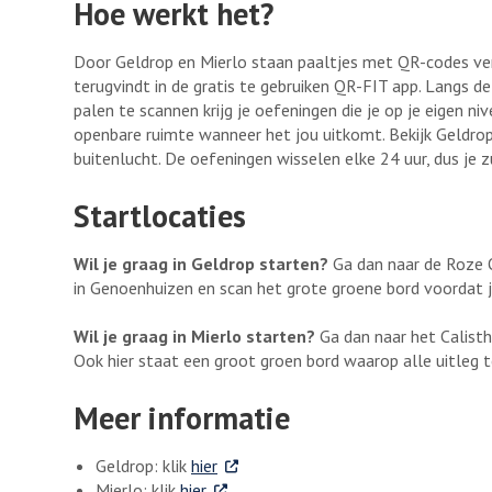
Hoe werkt het?
Door Geldrop en Mierlo staan paaltjes met QR-codes ve
terugvindt in de gratis te gebruiken QR-FIT app. Langs 
palen te scannen krijg je oefeningen die je op je eigen ni
openbare ruimte wanneer het jou uitkomt. Bekijk Geldrop
buitenlucht. De oefeningen wisselen elke 24 uur, dus je z
Startlocaties
Wil je graag in Geldrop starten?
Ga dan naar de Roze O
in Genoenhuizen en scan het grote groene bord voordat j
Wil je graag in Mierlo starten?
Ga dan naar het Calisth
Ook hier staat een groot groen bord waarop alle uitleg te
Meer informatie
. Externe link
Geldrop: klik
hier
. Externe link
Mierlo: klik
hier