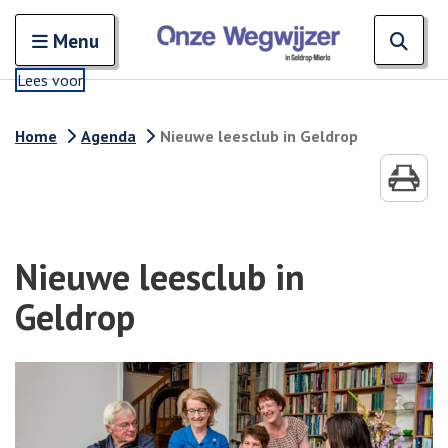
Zoeken
Open en sluit het
Open
Zoe
Menu
Lees voor
Home
Agenda
Nieuwe leesclub in Geldrop
Nieuwe leesclub in
Geldrop