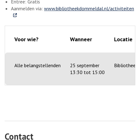
Entree: Gratis
. E
Aanmelden via:
www.bibliotheekdommeldal.nl/activiteiten
Voor wie?
Wanneer
Locatie
Alle belangstellenden
25 september
Bibliotheek
13:30 tot 15:00
Contact